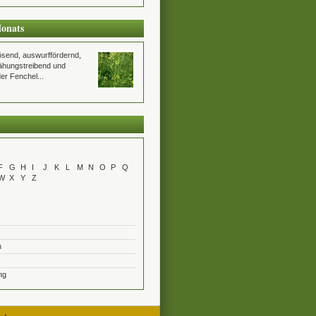
Monats
lösend, auswurffördernd,
ähungstreibend und
er Fenchel...
F
G
H
I
J
K
L
M
N
O
P
Q
W
X
Y
Z
n
ng