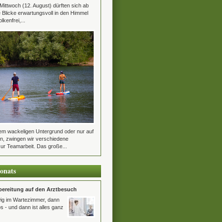
ttwoch (12. August) dürften sich ab
e Blicke erwartungsvoll in den Himmel
lkenfrei,...
em wackeligen Untergrund oder nur auf
n, zwingen wir verschiedene
ur Teamarbeit. Das große...
onats
rbereitung auf den Arztbesuch
wig im Wartezimmer, dann
os - und dann ist alles ganz