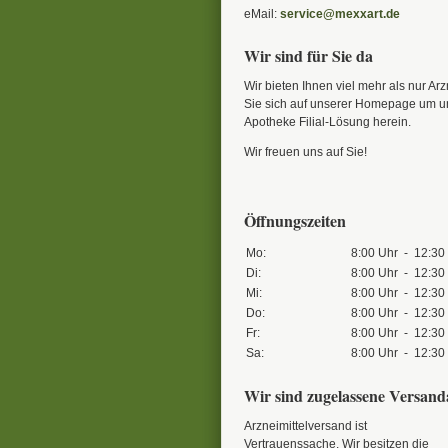
eMail:
service@mexxart.de
Wir sind für Sie da
Wir bieten Ihnen viel mehr als nur Ar
Sie sich auf unserer Homepage um un
Apotheke Filial-Lösung herein.
Wir freuen uns auf Sie!
Öffnungszeiten
Mo:
8:00 Uhr
-
12:30
Di:
8:00 Uhr
-
12:30
Mi:
8:00 Uhr
-
12:30
Do:
8:00 Uhr
-
12:30
Fr:
8:00 Uhr
-
12:30
Sa:
8:00 Uhr
-
12:30
Wir sind zugelassene Versan
Arzneimittelversand ist
Vertrauenssache. Wir besitzen die