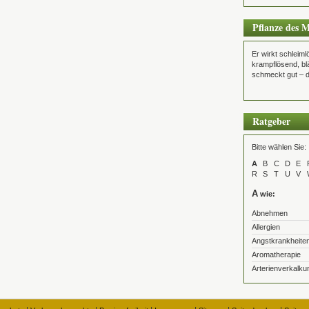
Pflanze des 
Er wirkt schleim
krampflösend, bl
schmeckt gut – d
Ratgeber
Bitte wählen Sie:
A
B
C
D
E
R
S
T
U
V
A
wie:
Abnehmen
Allergien
Angstkrankheite
Aromatherapie
Arterienverkalku