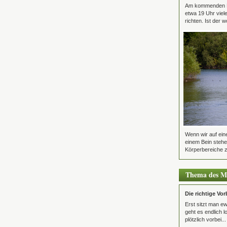
Am kommenden Mi
etwa 19 Uhr viel
richten. Ist der wo
Wenn wir auf ein
einem Bein stehe
Körperbereiche z
Thema des M
Die richtige Vo
Erst sitzt man e
geht es endlich l
plötzlich vorbei...