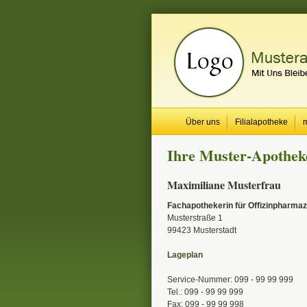
Über uns
Filialapotheke
Ihre Muster-Apotheke
Maximiliane Musterfrau
Fachapothekerin für Offizinpharmaz
Musterstraße 1
99423 Musterstadt
Lageplan
Service-Nummer: 099 - 99 99 999
Tel.: 099 - 99 99 999
Fax: 099 - 99 99 998