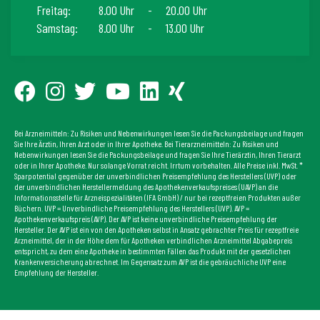
Freitag:
8.00 Uhr
-
20.00 Uhr
Samstag:
8.00 Uhr
-
13.00 Uhr
Bei Arzneimitteln: Zu Risiken und Nebenwirkungen lesen Sie die Packungsbeilage und fragen
Sie Ihre Ärztin, Ihren Arzt oder in Ihrer Apotheke. Bei Tierarzneimitteln: Zu Risiken und
Nebenwirkungen lesen Sie die Packungsbeilage und fragen Sie Ihre Tierärztin, Ihren Tierarzt
oder in Ihrer Apotheke. Nur solange Vorrat reicht. Irrtum vorbehalten. Alle Preise inkl. MwSt. *
Sparpotential gegenüber der unverbindlichen Preisempfehlung des Herstellers (UVP) oder
der unverbindlichen Herstellermeldung des Apothekenverkaufspreises (UAVP) an die
Informationsstelle für Arzneispezialitäten (IFA GmbH) / nur bei rezeptfreien Produkten außer
Büchern. UVP = Unverbindliche Preisempfehlung des Herstellers (UVP). AVP =
Apothekenverkaufspreis (AVP). Der AVP ist keine unverbindliche Preisempfehlung der
Hersteller. Der AVP ist ein von den Apotheken selbst in Ansatz gebrachter Preis für rezeptfreie
Arzneimittel, der in der Höhe dem für Apotheken verbindlichen Arzneimittel Abgabepreis
entspricht, zu dem eine Apotheke in bestimmten Fällen das Produkt mit der gesetzlichen
Krankenversicherung abrechnet. Im Gegensatz zum AVP ist die gebräuchliche UVP eine
Empfehlung der Hersteller.