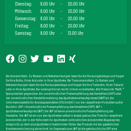
Dienstag:
8.00 Uhr
-
20.00 Uhr
Mittwoch:
8.00 Uhr
-
20.00 Uhr
Donnerstag:
8.00 Uhr
-
20.00 Uhr
Freitag:
8.00 Uhr
-
20.00 Uhr
Samstag:
8.00 Uhr
-
13.00 Uhr
Bei Arzneimitteln: Zu Risiken und Nebenwirkungen lesen Sie die Packungsbeilage und fragen
Sie Ihre Ärztin, Ihren Arzt oder in Ihrer Apotheke. Bei Tierarzneimitteln: Zu Risiken und
Nebenwirkungen lesen Sie die Packungsbeilage und fragen Sie Ihre Tierärztin, Ihren Tierarzt
oder in Ihrer Apotheke. Nur solange Vorrat reicht. Irrtum vorbehalten. Alle Preise inkl. MwSt. *
Sparpotential gegenüber der unverbindlichen Preisempfehlung des Herstellers (UVP) oder
der unverbindlichen Herstellermeldung des Apothekenverkaufspreises (UAVP) an die
Informationsstelle für Arzneispezialitäten (IFA GmbH) / nur bei rezeptfreien Produkten außer
Büchern. UVP = Unverbindliche Preisempfehlung des Herstellers (UVP). AVP =
Apothekenverkaufspreis (AVP). Der AVP ist keine unverbindliche Preisempfehlung der
Hersteller. Der AVP ist ein von den Apotheken selbst in Ansatz gebrachter Preis für rezeptfreie
Arzneimittel, der in der Höhe dem für Apotheken verbindlichen Arzneimittel Abgabepreis
entspricht, zu dem eine Apotheke in bestimmten Fällen das Produkt mit der gesetzlichen
Krankenversicherung abrechnet. Im Gegensatz zum AVP ist die gebräuchliche UVP eine