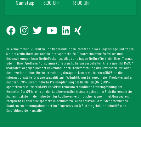
Samstag:
8.00 Uhr
-
13.00 Uhr
Bei Arzneimitteln: Zu Risiken und Nebenwirkungen lesen Sie die Packungsbeilage und fragen
Sie Ihre Ärztin, Ihren Arzt oder in Ihrer Apotheke. Bei Tierarzneimitteln: Zu Risiken und
Nebenwirkungen lesen Sie die Packungsbeilage und fragen Sie Ihre Tierärztin, Ihren Tierarzt
oder in Ihrer Apotheke. Nur solange Vorrat reicht. Irrtum vorbehalten. Alle Preise inkl. MwSt. *
Sparpotential gegenüber der unverbindlichen Preisempfehlung des Herstellers (UVP) oder
der unverbindlichen Herstellermeldung des Apothekenverkaufspreises (UAVP) an die
Informationsstelle für Arzneispezialitäten (IFA GmbH) / nur bei rezeptfreien Produkten außer
Büchern. UVP = Unverbindliche Preisempfehlung des Herstellers (UVP). AVP =
Apothekenverkaufspreis (AVP). Der AVP ist keine unverbindliche Preisempfehlung der
Hersteller. Der AVP ist ein von den Apotheken selbst in Ansatz gebrachter Preis für rezeptfreie
Arzneimittel, der in der Höhe dem für Apotheken verbindlichen Arzneimittel Abgabepreis
entspricht, zu dem eine Apotheke in bestimmten Fällen das Produkt mit der gesetzlichen
Krankenversicherung abrechnet. Im Gegensatz zum AVP ist die gebräuchliche UVP eine
Empfehlung der Hersteller.