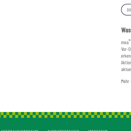
DO
Was 
®
mea
Vor-O
erken
Aktio
aktue
Mehr 