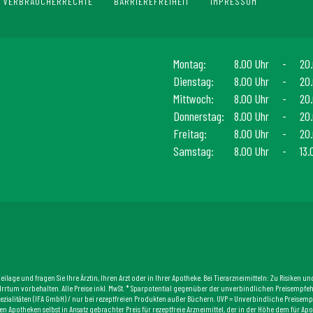
VERBRAUCHERRECHTE
BARRIEREFREIHEIT
IMPRESSUM
Montag:
8.00 Uhr
-
20.
Dienstag:
8.00 Uhr
-
20.
Mittwoch:
8.00 Uhr
-
20.
Donnerstag:
8.00 Uhr
-
20.
Freitag:
8.00 Uhr
-
20.
Samstag:
8.00 Uhr
-
13.
lage und fragen Sie Ihre Ärztin, Ihren Arzt oder in Ihrer Apotheke. Bei Tierarzneimitteln: Zu Risiken 
ht. Irrtum vorbehalten. Alle Preise inkl. MwSt. * Sparpotential gegenüber der unverbindlichen Preisemp
ezialitäten (IFA GmbH) / nur bei rezeptfreien Produkten außer Büchern. UVP = Unverbindliche Preisempfeh
en Apotheken selbst in Ansatz gebrachter Preis für rezeptfreie Arzneimittel, der in der Höhe dem für 