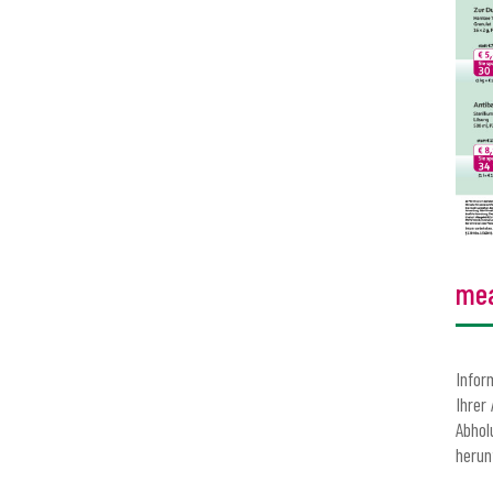
me
Infor
Ihrer
Abhol
herun