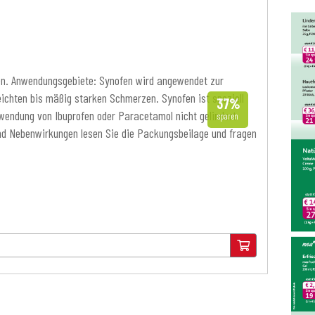
en. Anwendungsgebiete: Synofen wird angewendet zur
ichten bis mäßig starken Schmerzen. Synofen ist speziell
37%
wendung von Ibuprofen oder Paracetamol nicht gelindert
sparen
und Nebenwirkungen lesen Sie die Packungsbeilage und fragen