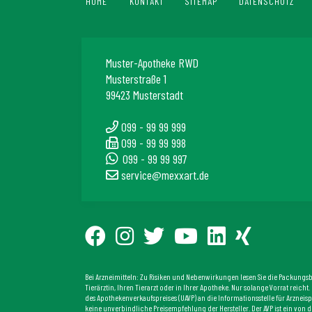
HOME
KONTAKT
SITEMAP
DATENSCHUTZ
Muster-Apotheke RWD
Musterstraße 1
99423 Musterstadt
099 - 99 99 999
099 - 99 99 998
099 - 99 99 997
service@mexxart.de
Bei Arzneimitteln: Zu Risiken und Nebenwirkungen lesen Sie die Packungsbei
Tierärztin, Ihren Tierarzt oder in Ihrer Apotheke. Nur solange Vorrat reic
des Apothekenverkaufspreises (UAVP) an die Informationsstelle für Arzneisp
keine unverbindliche Preisempfehlung der Hersteller. Der AVP ist ein von d