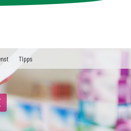
enst
Tipps
E