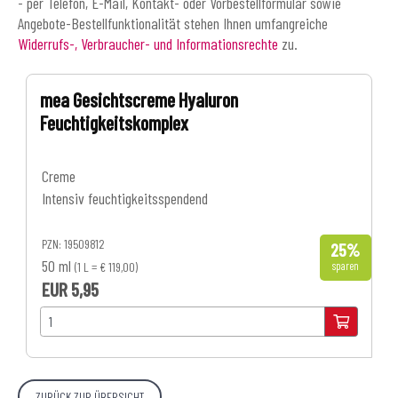
- per Telefon, E-Mail, Kontakt- oder Vorbestellformular sowie
Angebote-Bestellfunktionalität stehen Ihnen umfangreiche
Widerrufs-, Verbraucher- und Informationsrechte
zu.
mea Gesichtscreme Hyaluron
Feuchtigkeitskomplex
Creme
Intensiv feuchtigkeitsspendend
PZN: 19509812
25%
50 ml
sparen
(1 L = € 119,00)
EUR 5,95
EUR 7,95
(UVP)
ZURÜCK ZUR ÜBERSICHT