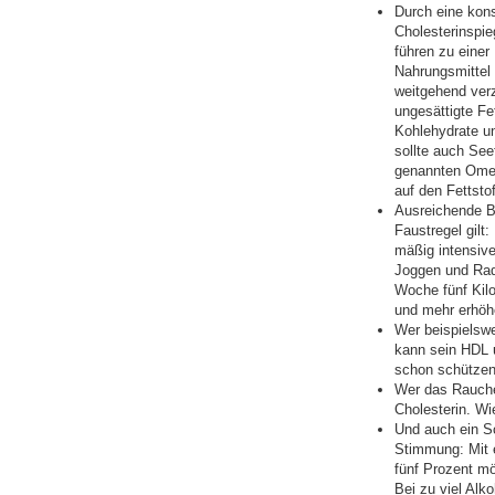
Durch eine kon
Cholesterinspie
führen zu einer
Nahrungsmittel 
weitgehend verz
ungesättigte Fe
Kohlehydrate un
sollte auch See
genannten Omeg
auf den Fettsto
Ausreichende Be
Faustregel gilt
mäßig intensive
Joggen und Radf
Woche fünf Kil
und mehr erhöh
Wer beispielswe
kann sein HDL 
schon schützen
Wer das Rauche
Cholesterin. Wi
Und auch ein S
Stimmung: Mit e
fünf Prozent mö
Bei zu viel Alk