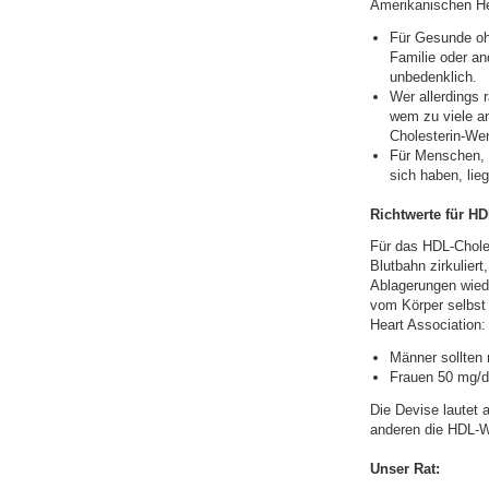
Amerikanischen He
Für Gesunde ohn
Familie oder an
unbedenklich.
Wer allerdings 
wem zu viele an
Cholesterin-Wer
Für Menschen, d
sich haben, lie
Richtwerte für HD
Für das HDL-Choles
Blutbahn zirkulier
Ablagerungen wiede
vom Körper selbst
Heart Association:
Männer sollten
Frauen 50 mg/d
Die Devise lautet
anderen die HDL-W
Unser Rat: