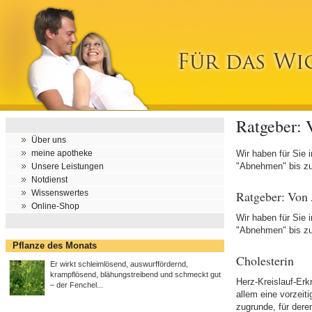
Ratgeber: 
Über uns
meine apotheke
Wir haben für Sie 
"Abnehmen" bis zu 
Unsere Leistungen
Notdienst
Ratgeber: Von
Wissenswertes
Online-Shop
Wir haben für Sie 
"Abnehmen" bis zu 
Pflanze des Monats
Cholesterin
Er wirkt schleimlösend, auswurffördernd,
krampflösend, blähungstreibend und schmeckt gut
Herz-Kreislauf-Erk
– der Fenchel...
allem eine vorzeit
zugrunde, für dere