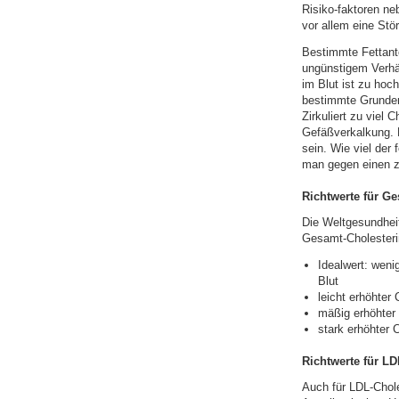
Risiko-faktoren n
vor allem eine Stö
Bestimmte Fettante
ungünstigem Verhäl
im Blut ist zu hoc
bestimmte Grunderk
Zirkuliert zu viel 
Gefäßverkalkung. 
sein. Wie viel der
man gegen einen z
Richtwerte für G
Die Weltgesundhei
Gesamt-Cholesteri
Idealwert: weni
Blut
leicht erhöhter
mäßig erhöhter 
stark erhöhter 
Richtwerte für LD
Auch für LDL-Chole