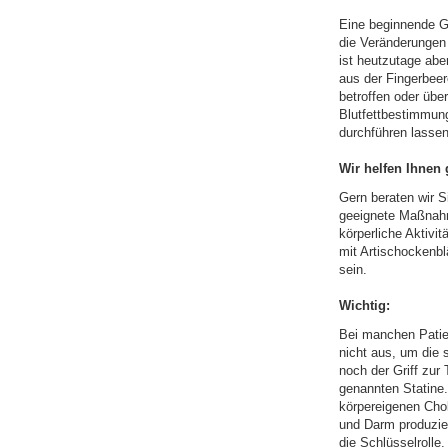
Eine beginnende Ge
die Veränderungen
ist heutzutage abe
aus der Fingerbeer
betroffen oder über
Blutfettbestimmung
durchführen lassen
Wir helfen Ihnen 
Gern beraten wir S
geeignete Maßnahm
körperliche Aktivit
mit Artischockenbl
sein.
Wichtig:
Bei manchen Patien
nicht aus, um die
noch der Griff zur
genannten Statine.
körpereigenen Chol
und Darm produzie
die Schlüsselrolle