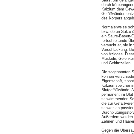
Blutstrom gelangen
durch körpereigene
Kalzium dem Gewe
Gefäßwänden entzo
des Körpers abgeb
Normalerweise sch
bzw. deren Salze ü
ein Säure-Basen-Gl
fortschreitende Ü
versucht er, sie i
Verschlackung. Be
von Azidose. Diese
Muskeln, Gelenken
und Gehirnzellen.
Die sogenannten 
können verschiede
Eigenschaft, spon
Kalziumspeicher im
Blutgefäßwände. A
permanent im Blut
schwimmenden Schl
die zur Gefäßvere
schwerlich passier
Durchblutungsstöru
Außerdem werden du
Zähnen und Haaren
Gegen die Übersäue