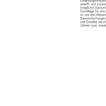
Ernährungsumstell
eiweiß- und zucke
(möglichst kalziu
Grundlage für ein
ist und den Abtran
Basenmischungen a
und Gewebe rasch z
Zähnen usw. wieder