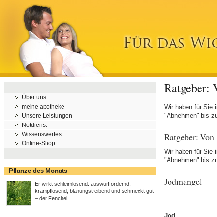
Ratgeber: 
Über uns
meine apotheke
Wir haben für Sie 
"Abnehmen" bis zu 
Unsere Leistungen
Notdienst
Ratgeber: Von
Wissenswertes
Online-Shop
Wir haben für Sie 
"Abnehmen" bis zu 
Pflanze des Monats
Jodmangel
Er wirkt schleimlösend, auswurffördernd,
krampflösend, blähungstreibend und schmeckt gut
– der Fenchel...
Jod