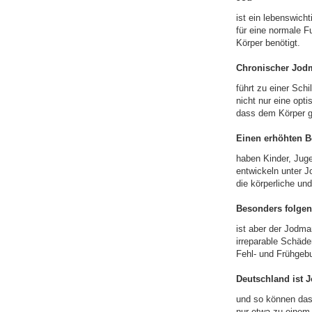
ist ein lebenswic
für eine normale F
Körper benötigt.
Chronischer Jod
führt zu einer Sch
nicht nur eine opti
dass dem Körper ge
Einen erhöhten B
haben Kinder, Juge
entwickeln unter J
die körperliche un
Besonders folge
ist aber der Jodm
irreparable Schäd
Fehl- und Frühgebur
Deutschland ist 
und so können das
nur etwa zu einem 